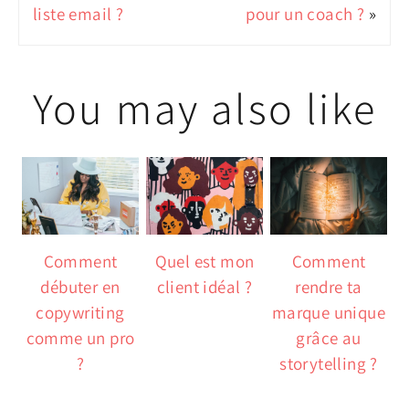
liste email ?
pour un coach ?
»
You may also like
Comment
Quel est mon
Comment
débuter en
client idéal ?
rendre ta
copywriting
marque unique
comme un pro
grâce au
?
storytelling ?