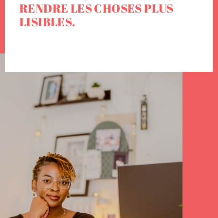
expérience client et
RENDRE LES CHOSES PLUS
LISIBLES.
communication