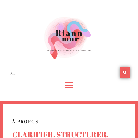
Riann Mnr |
Formatrice &
Consultante en
À PROPOS
organisation,
CLARIFIER, STRUCTURER,