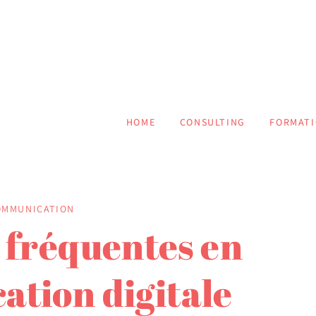
atrice & Consultante e
t et communication
HOME
CONSULTING
FORMAT
OMMUNICATION
 fréquentes en
tion digitale