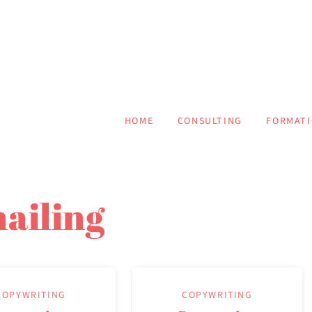
atrice & Consultante e
t et communication
HOME
CONSULTING
FORMAT
ailing
COPYWRITING
COPYWRITING