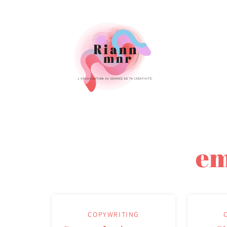
Riann Mnr | Form
expérience clien
em
COPYWRITING