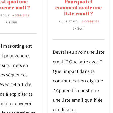
est quoi une
Pourquoi et
uence mail ?
comment avoir une
liste email ?
ÛT 2023
0 COMMENTS
21 JUILLET 2023
0 COMMENTS
BY
RIANN
BY
RIANN
il marketing est
Devrais-tu avoir une liste
nt pour vendre.
email ? Que faire avec ?
 si tu mets en
Quel impact dans ta
des séquences
communication digitale
Avec cet article,
? Apprend à construire
s à exploiter ta
une liste email qualifiée
-mail et envoyer
et efficace.
ils automatiques.