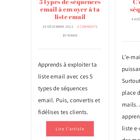
5 types de séquences
C’
email à envoyer à ta
séq
liste email
4 AO
29 DÉCEMBRE 2023
0 COMMENTS
BY
RIANN
L’e-ma
Apprends à exploiter ta
puissa
liste email avec ces 5
Surtout
types de séquences
place 
email. Puis, convertis et
mails. 
fidélises tes clients.
apprend
liste e
Lire l'article
des ma